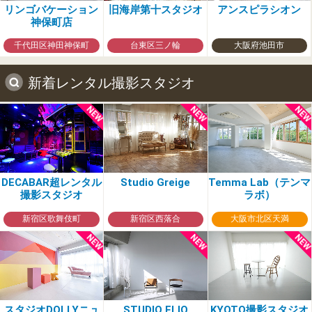
リンゴバケーション
旧海岸第十スタジオ
アンスピラシオン
神保町店
千代田区神田神保町
台東区三ノ輪
大阪府池田市
新着レンタル撮影スタジオ
DECABAR超レンタル
Studio Greige
Temma Lab（テンマ
撮影スタジオ
ラボ）
新宿区歌舞伎町
新宿区西落合
大阪市北区天満
スタジオDOLLYニュ
STUDIO ELIO
KYOTO撮影スタジオ