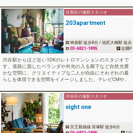
数。スタジオ内に控え室一室と、上の階には2部屋、別途の
ご利用も可能です。フレッツ光を単独で2回線。有線、最大
目黒区の撮影スタジオ
値（下り500Mbps、上り120Mbps）wi-fi 6対応。機材の貸
し出しもございます。
203apartment
神泉駅 徒歩8分 / 池尻大橋駅 徒歩
11分 / 渋谷駅 西口東急バス 6分
03-6821-1895
近隣
P
渋谷駅からほど近い1DKのレトロマンションのスタジオで
す。道路に面したベランダや外光の入る廊下など自然光豊
かな空間に、クリエイティブな二人が自由にそれぞれの暮
らしを体現できる空間をイメージしました。テレビCMやド
ラマや映画、雑誌の撮影などでご利用いただいておりま
す。1階に270
渋谷区の撮影スタジオ
sight one
京王新線線 笹塚駅 徒歩6分
03-6821-1895
1台