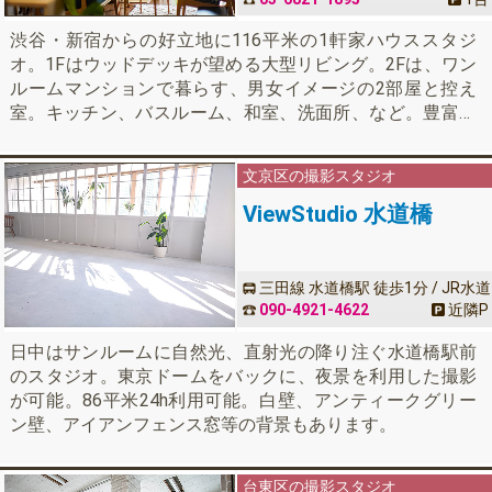
渋谷・新宿からの好立地に116平米の1軒家ハウススタジ
オ。1Fはウッドデッキが望める大型リビング。2Fは、ワン
ルームマンションで暮らす、男女イメージの2部屋と控え
室。キッチン、バスルーム、和室、洗面所、など。豊富な
植物と家具・小物などミッドセンチュリーでPOPなインテ
リアで統一。静かな住宅街ですのでドラマ、CM撮影、生活
文京区の撮影スタジオ
シーンなど。TV・雑誌などインタビュー、配信などに最適
です。有線LAN、Wi-Fi完備。
ViewStudio 水道橋
三田線 水道橋駅 徒歩1分 / JR水道
橋駅 徒歩3分
090-4921-4622
近隣
P
日中はサンルームに自然光、直射光の降り注ぐ水道橋駅前
のスタジオ。東京ドームをバックに、夜景を利用した撮影
が可能。86平米24h利用可能。白壁、アンティークグリー
ン壁、アイアンフェンス窓等の背景もあります。
台東区の撮影スタジオ