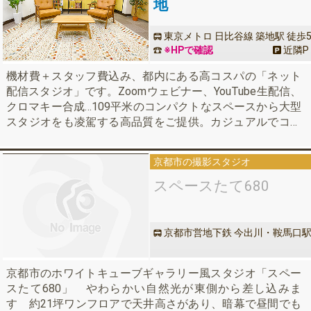
地
東京メトロ 日比谷線 築地駅 徒歩
分
※HPで確認
近隣
P
機材費＋スタッフ費込み、都内にある高コスパの「ネット
配信スタジオ」です。Zoomウェビナー、YouTube生配信、
クロマキー合成…109平米のコンパクトなスペースから大型
スタジオをも凌駕する高品質をご提供。カジュアルでコン
パクトだけどもハイクオリティ。初心者からプロまで、ワ
ンランク上の配信をご希望の方はお気軽にお問い合わせく
京都市の撮影スタジオ
ださい。
スペースたて680
京都市営地下鉄 今出川・鞍馬口
/京都市バス 堀川寺之内
京都市のホワイトキューブギャラリー風スタジオ「スペー
スたて680」 やわらかい自然光が東側から差し込みま
す 約21坪ワンフロアで天井高さがあり、暗幕で昼間でも