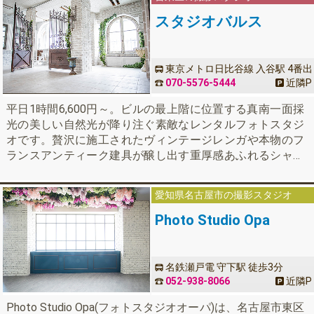
スタジオバルス
東京メトロ日比谷線 入谷駅 4番出
口より徒歩10秒
070-5576-5444
近隣
P
平日1時間6,600円～。ビルの最上階に位置する真南一面採
光の美しい自然光が降り注ぐ素敵なレンタルフォトスタジ
オです。贅沢に施工されたヴィンテージレンガや本物のフ
ランスアンティーク建具が醸し出す重厚感あふれるシャビ
ーシックな空間です。バリエーション豊富な15シーン以上
の背景で、商用利用、コスプレ撮影、宣材撮影、ウェディ
愛知県名古屋市の撮影スタジオ
ングフォト撮影、動画撮影…など、幅広く多彩な撮影に対
応可能です。
Photo Studio Opa
名鉄瀬戸電 守下駅 徒歩3分
052-938-8066
近隣
P
Photo Studio Opa(フォトスタジオオーパ)は、名古屋市東区