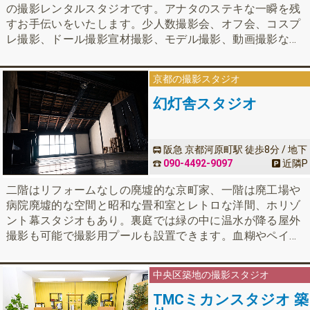
の撮影レンタルスタジオです。アナタのステキな一瞬を残
すお手伝いをいたします。少人数撮影会、オフ会、コスプ
レ撮影、ドール撮影宣材撮影、モデル撮影、動画撮影など
様々なシーンの撮影にご利用いただけます。
京都の撮影スタジオ
幻灯舎スタジオ
阪急 京都河原町駅 徒歩8分 / 地下
鉄 四条駅 徒歩10分
090-4492-9097
近隣
P
二階はリフォームなしの廃墟的な京町家、一階は廃工場や
病院廃墟的な空間と昭和な畳和室とレトロな洋間、ホリゾ
ント幕スタジオもあり。裏庭では緑の中に温水が降る屋外
撮影も可能で撮影用プールも設置できます。血糊やペイン
ト使用もOK。撮影空間は廃墟的ですが、バス・トイレは現
代的で清潔。冷暖房あり。空気清浄機あり。一階和室は三
中央区築地の撮影スタジオ
面鏡や姿見も設置。LED照明も無料レンタル。スモークマ
シンやプロジェクターも有ります。
TMCミカンスタジオ 築