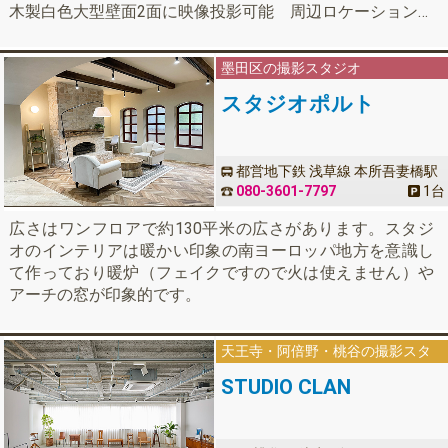
木製白色大型壁面2面に映像投影可能 周辺ロケーションの
良さ(銀杏並木・寺社町屋など) ※撮影許可はお客様でお願
いします 備品無料貸出：冷蔵庫・キッチン・各種調理器
墨田区の撮影スタジオ
具・脚立・電源10ケ所・業務用冷暖房・移動展示壁3台・
無料Wi-Fi・机14台 椅子36脚
スタジオポルト
都営地下鉄 浅草線 本所吾妻橋駅
徒歩8分
080-3601-7797
1台
広さはワンフロアで約130平米の広さがあります。スタジ
オのインテリアは暖かい印象の南ヨーロッパ地方を意識し
て作っており暖炉（フェイクですので火は使えません）や
アーチの窓が印象的です。
天王寺・阿倍野・桃谷の撮影スタ
ジオ
STUDIO CLAN