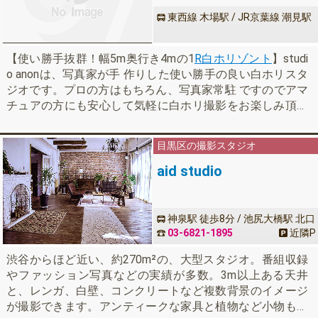
東西線 木場駅 / JR京葉線 潮見駅
【使い勝手抜群！幅5m奥行き4mの1
R白ホリゾント
】studi
o anonは、写真家が手 作りした使い勝手の良い白ホリスタ
ジオです。プロの方はもちろん、写真家常駐 ですのでアマ
チュアの方にも安心して気軽に白ホリ撮影をお楽しみ頂け
ます。ま た、anonは全ての創作活動を応援します。スペー
ス利用について相談事あればご 気軽にご相談くださいね！
目黒区の撮影スタジオ
ご利用お待ちしております！
aid studio
神泉駅 徒歩8分 / 池尻大橋駅 北口
徒歩11分 / 渋谷からバス 6分
03-6821-1895
近隣
P
渋谷からほど近い、約270m²の、大型スタジオ。番組収録
やファッション写真などの実績が多数。3m以上ある天井
と、レンガ、白壁、コンクリートなど複数背景のイメージ
が撮影できます。アンティークな家具と植物など小物も多