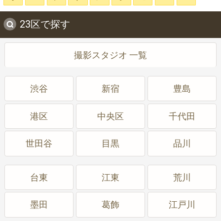
23区で探す
撮影スタジオ 一覧
渋谷
新宿
豊島
港区
中央区
千代田
世田谷
目黒
品川
台東
江東
荒川
墨田
葛飾
江戸川