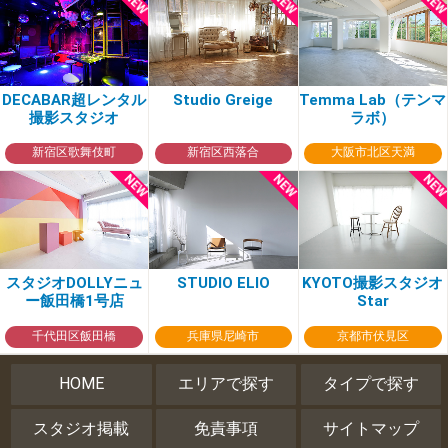
DECABAR超レンタル
Studio Greige
Temma Lab（テンマ
撮影スタジオ
ラボ）
新宿区歌舞伎町
新宿区西落合
大阪市北区天満
スタジオDOLLYニュ
STUDIO ELIO
KYOTO撮影スタジオ
ー飯田橋1号店
Star
千代田区飯田橋
兵庫県尼崎市
京都市伏見区
HOME
エリアで探す
タイプで探す
スタジオ掲載
免責事項
サイトマップ