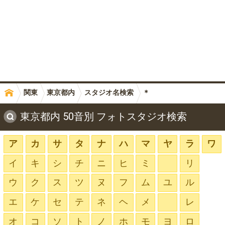
関東
東京都内
スタジオ名検索
＊
東京都内 50音別 フォトスタジオ検索
ア
カ
サ
タ
ナ
ハ
マ
ヤ
ラ
ワ
イ
キ
シ
チ
ニ
ヒ
ミ
リ
ウ
ク
ス
ツ
ヌ
フ
ム
ユ
ル
エ
ケ
セ
テ
ネ
ヘ
メ
レ
オ
コ
ソ
ト
ノ
ホ
モ
ヨ
ロ