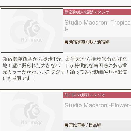
その生々しい雰囲気。配線むき出しの内装が映像にリアリ
ティと深みを加え、独特な世界観を演出します。必要なも
新宿御苑の撮影スタジオ
のや要望があれば、サポートしますのでお気軽にご相談く
ださい。
Studio Macaron -Tropica
l-
新宿御苑前駅 / 新宿駅
新宿御苑前駅から徒歩1分、新宿駅から徒歩15分の好立
地！壁に掘られた大きなハートが特徴的な南国感のある蛍
光カラーがかわいいスタジオ！踊ってみた動画やLive配信
にも最適です！
品川区の撮影スタジオ
Studio Macaron -Flower-
恵比寿駅 / 目黒駅