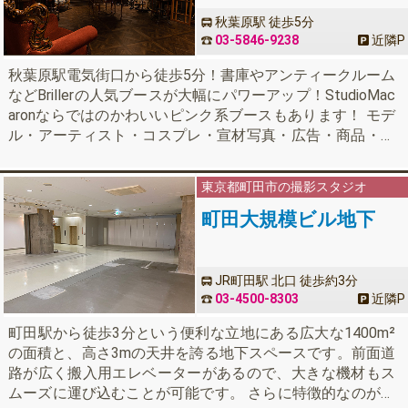
秋葉原駅 徒歩5分
03-5846-9238
近隣
P
秋葉原駅電気街口から徒歩5分！書庫やアンティークルーム
などBrillerの人気ブースが大幅にパワーアップ！StudioMac
aronならではのかわいいピンク系ブースもあります！ モデ
ル・アーティスト・コスプレ・宣材写真・広告・商品・番
組・映画・撮影会・パーティー等様々な撮影にお使いいた
だけます。
東京都
町田市の撮影スタジオ
町田大規模ビル地下
JR町田駅 北口 徒歩約3分
03-4500-8303
近隣
P
町田駅から徒歩3分という便利な立地にある広大な1400m²
の面積と、高さ3mの天井を誇る地下スペースです。前面道
路が広く搬入用エレベーターがあるので、大きな機材もス
ムーズに運び込むことが可能です。 さらに特徴的なのが、