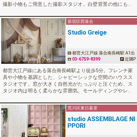
撮影小物もご用意した撮影スタジオ。白壁背景の他にも、
可愛らし いストライプと花柄の背景もございます。【4F】
青を基調とした可愛らしい室内 で撮影可能。緑豊かなベラ
新宿区
西落合
ンダもあり、屋外シーンの撮影も可能です。
Studio Greige
都営大江戸線 落合南長崎駅 A1出
口 徒歩7分
03-6759-8399
近隣
P
都営大江戸線にある落合南長崎駅より徒歩5分。フレンチ家
具や小物を基調とした、シャビーシックな空間のハウスス
タジオです。窓が大きく自然光がたっぷりと注ぐため、ス
タジオ内は明るく柔らかな雰囲気。モールディングやレン
ガ、ウッド製の窓枠などが背景のアクセントに。LED照明
やレフ板などの撮影機材も充実しています。
荒川区
東日暮里
studio ASSEMBLAGE NI
PPORI