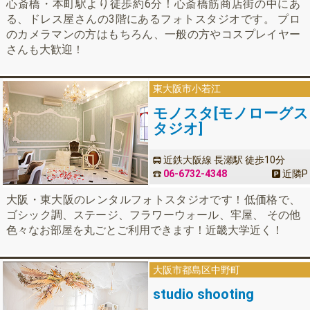
心斎橋・本町駅より徒歩約6分！心斎橋筋商店街の中にあ
る、ドレス屋さんの3階にあるフォトスタジオです。 プロ
のカメラマンの方はもちろん、一般の方やコスプレイヤー
さんも大歓迎！
東大阪市小若江
モノスタ[モノローグス
タジオ]
近鉄大阪線 長瀬駅 徒歩10分
06-6732-4348
近隣
P
大阪・東大阪のレンタルフォトスタジオです！低価格で、
ゴシック調、ステージ、フラワーウォール、牢屋、 その他
色々なお部屋を丸ごとご利用できます！近畿大学近く！
大阪市
都島区中野町
studio shooting