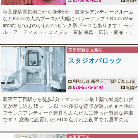
03-5846-9238
近隣
P
秋葉原駅電気街口から徒歩5分！書庫やアンティークルーム
などBrillerの人気ブースが大幅にパワーアップ！StudioMac
aronならではのかわいいピンク系ブースもあります！ モデ
ル・アーティスト・コスプレ・宣材写真・広告・商品・番
組・映画・撮影会・パーティー等様々な撮影にお使いいた
だけます。
東京都
新宿区新宿
スタジオバロック
副都心線 新宿三丁目駅 C8出口徒
歩3分 / 丸ノ内線 新宿御苑前駅 徒
070-5576-5444
近隣
P
歩4分
新宿三丁目駅から徒歩3分！マンション最上階で綺麗な自然
光が差し込む15シーン以上の多彩な背景が魅力的★本物の
フランスアンティーク建具をふんだんに使った贅沢な内装
です！ 窓際に設置したLEDを点ければ夜間でも昼間のよう
な撮影も可能！これだけ充実した設備で1h 5500円！
台東区下谷