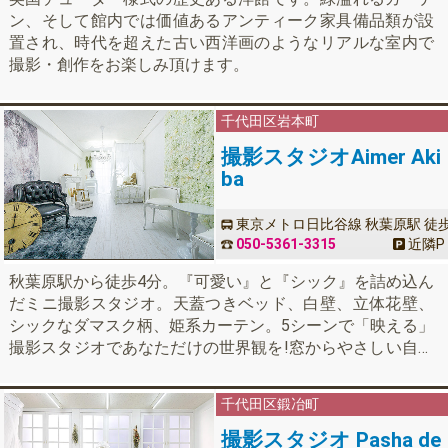
ン、そして館内では価値あるアンティーク家具備品類が設
置され、時代を超えた古い西洋画のようなリアルな室内で
撮影・創作をお楽しみ頂けます。
千代田区
岩本町
撮影スタジオAimer Aki
ba
東京メトロ日比谷線 秋葉原駅 徒
4分 / 都営新宿線 岩本町駅 徒歩2
050-5361-3315
近隣
P
秋葉原駅から徒歩4分。『可愛い』と『シック』を詰め込ん
だミニ撮影スタジオ。天蓋つきベッド、白壁、立体花壁、
シックなダマスク柄、姫系カーテン。5シーンで「映える」
撮影スタジオであなただけの世界観を!窓からやさしい自然
光。ポートレート、コスプレ撮影、記念写真など様々な用
途にご利用いただけます。
千代田区
鍛冶町
撮影スタジオ Pasha de