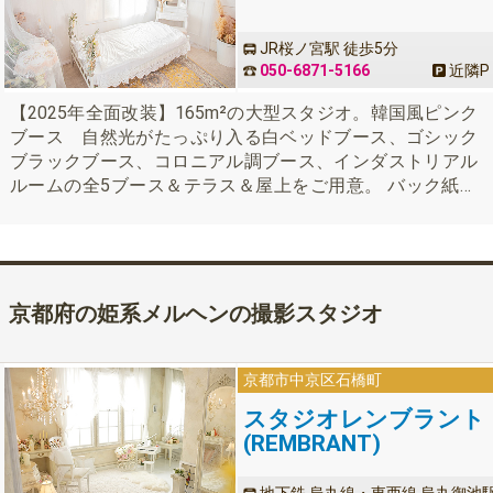
JR桜ノ宮駅 徒歩5分
050-6871-5166
近隣
P
【2025年全面改装】165m²の大型スタジオ。韓国風ピンク
ブース 自然光がたっぷり入る白ベッドブース、ゴシック
ブラックブース、コロニアル調ブース、インダストリアル
ルームの全5ブース＆テラス＆屋上をご用意。 バック紙で
の宣材撮影やモデル撮影、屋上でのプール撮影など様々撮
影可能。本格照明機材も多数ご用意。多数衣装の貸し出し
も可。環状線桜ノ宮徒歩5分。
京都府の姫系メルヘンの撮影スタジオ
京都市
中京区石橋町
スタジオレンブラント
(REMBRANT)
地下鉄 烏丸線・東西線 烏丸御池