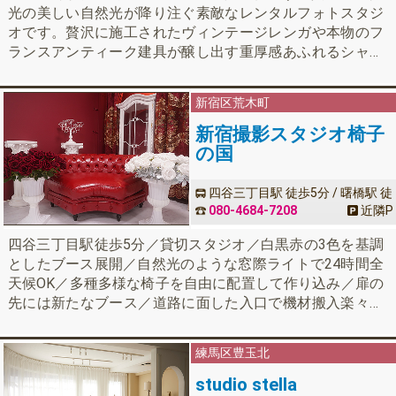
光の美しい自然光が降り注ぐ素敵なレンタルフォトスタジ
オです。贅沢に施工されたヴィンテージレンガや本物のフ
ランスアンティーク建具が醸し出す重厚感あふれるシャビ
ーシックな空間です。バリエーション豊富な15シーン以上
の背景で、商用利用、コスプレ撮影、宣材撮影、ウェディ
新宿区
荒木町
ングフォト撮影、動画撮影…など、幅広く多彩な撮影に対
応可能です。
新宿撮影スタジオ椅子
の国
四谷三丁目駅 徒歩5分 / 曙橋駅 徒
歩7分
080-4684-7208
近隣
P
四谷三丁目駅徒歩5分／貸切スタジオ／白黒赤の3色を基調
としたブース展開／自然光のような窓際ライトで24時間全
天候OK／多種多様な椅子を自由に配置して作り込み／扉の
先には新たなブース／道路に面した入口で機材搬入楽々／
個人同人商用一律料金。
練馬区
豊玉北
studio stella