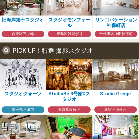
旧海岸第十スタジオ
スタジオモンフォー
リンゴバケーション
ル
神保町店
台東区三ノ輪
豊島区雑司が谷
千代田区神田神保町
PICK UP！特選 撮影スタジオ
スタジオクォーツ
StudioBe 3号館Dス
Studio Greige
タジオ
埼玉県戸田市
東京都板橋区
新宿区西落合