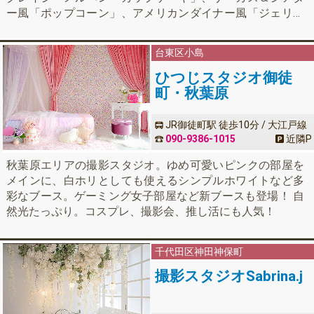
ー風「ポップコーン」、アメリカンダイナー風「ジェリー
ビーンズ」、ガーリーロマンティックな「コットンキャン
ディ」、シャビーナチュラルな「メレンゲクッキー」、イ
台東区
小島
ンダストリアルな「ビターキャラメル」。異なるテーマで
彩られた空間が揃っています。
ひつじスタジオ御徒
町・秋葉原
JR御徒町駅 徒歩10分 / 大江戸線
新御徒町駅 徒歩1分
090-9386-1015
近隣
P
秋葉原エリアの撮影スタジオ。ゆめ可愛いピンクの部屋を
メインに、白ホリとしても使えるシンプルホワイトなど多
彩なブース。ゲーミング女子部屋など新ブースも登場！ 自
然光たっぷり。コスプレ、撮影会、推し活にも人気！
千代田区神田神保町
撮影スタジオSabrina.j