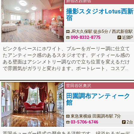
新宿区
西新宿
窓側に第一京浜。、後ろ側に京急線が走っているため交通
音は入ります。繊細な同録には向きません。
撮影スタジオLotus西新
宿
JR大久保駅 徒歩5分 / 西武新宿駅
徒歩5分 / JR新宿駅 徒歩8分
090-8332-8775
近隣
P
ピンクをベースにホワイト、ブルーをガーリー調に仕立て
たアンティーク感のあるスタジオです。ディティール感の
ある壁面はアシンメトリー調なので立ち位置を変えるだけ
で雰囲気がガラリと変わります。ポートレート、コスプレ
撮影はもちろん、PV・MV撮影、インタビュー撮影の実績
があります。メイクルーム完備。施設目の前に大型駐車場
世田谷区奥沢
のある24時間営業スタジオです。
田園調布アンティーク
館
東急東横線 田園調布駅 7分
03-5706-6746
2台
英国チューダー様式の歴史ある洋館です。緑溢れるガーデ