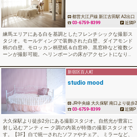
都営大江戸線 新江古田駅 A2出口
徒歩30秒
03-6759-8399
近隣
P
練馬エリアにある白を基調としたフレンチシックな撮影ス
タジオ。モールディングで装飾された白壁、ダイアモンド
柄の白壁、モロッカン柄壁紙＆白窓枠、黒窓枠など複数シ
ーンが撮影可能。ヘリンボーンの床がアクセントになり、
大きなソファと一人掛けソファもあるので豊富なイメージ
で撮影が出来ます。グリーンや小物、マントルピースもあ
新宿区
百人町
り撮影時の背景のポイントとして活用いただけます。
studio mood
JR中央線 大久保駅 南口より徒歩
分
03-6759-8399
近隣
P
大久保駅より徒歩2分にある撮影スタジオ。自然光が豊富に
射し込むアンティー ク調の内装が特徴の撮影スタジオで
す。【3F】白で統一されたソファやチェア、 ミラーなど、