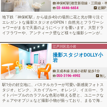
神保町駅(都営新宿線・三田線・
蔵門線) A4出口 徒歩4分
03-4446-6654
近隣
P
地下鉄「神保町駅」から徒歩4分の場所に花と光が降り注ぐ
エレガントな撮影スタジオがOPEN！自然光とフラワーシ
ャワーがまるで天蓋のようにベッドを覆います。大型ドラ
イフラワーや、アンティーク壁など様々な撮影シーンが楽
しめま す。４着のドレスが無料で着放題なので、背景に合
わせてお楽しみください。午後からはたっぷりの自然光。
江戸川区
北小岩
ポートレート、コスプレ撮影、記念写真、動画など様々な
撮影用途にご利用ください。
撮影スタジオDOLLY小
岩
京成本線 京成小岩駅 徒歩1分
050-3196-4992
無し
駅1分の好立地に、パステルカラーが可愛い新感覚フォトス
タジオ。ピンク、スカイブルー、オレンジ、イエロー、ラ
イトパープルのカラフルな色彩が映える壁と、ユニークな
チェアやオブジェなど撮影小物が揃っており、まるで海外
のアートスペースのような空間です。明るくポップな世界