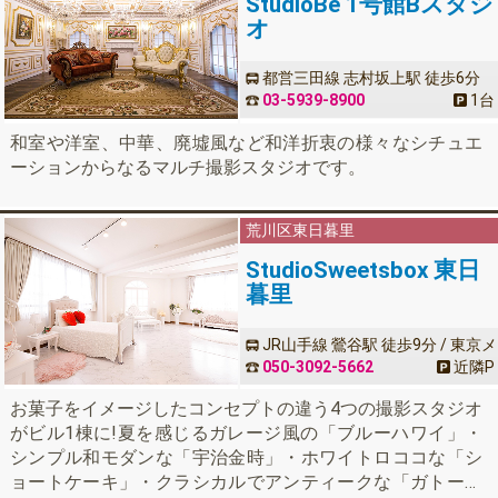
StudioBe 1号館Bスタジ
オ
都営三田線 志村坂上駅 徒歩6分
03-5939-8900
1台
和室や洋室、中華、廃墟風など和洋折衷の様々なシチュエ
ーションからなるマルチ撮影スタジオです。
荒川区
東日暮里
StudioSweetsbox 東日
暮里
JR山手線 鶯谷駅 徒歩9分 / 東京メ
トロ日比谷線 入谷駅 徒歩9分
050-3092-5662
近隣
P
お菓子をイメージしたコンセプトの違う4つの撮影スタジオ
がビル1棟に!夏を感じるガレージ風の「ブルーハワイ」・
シンプル和モダンな「宇治金時」・ホワイトロココな「シ
ョートケーキ」・クラシカルでアンティークな「ガトーシ