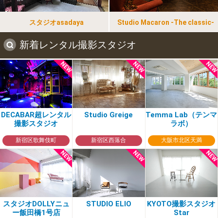
スタジオasadaya
Studio Macaron -The classic-
新着レンタル撮影スタジオ
DECABAR超レンタル
Studio Greige
Temma Lab（テンマ
撮影スタジオ
ラボ）
新宿区歌舞伎町
新宿区西落合
大阪市北区天満
スタジオDOLLYニュ
STUDIO ELIO
KYOTO撮影スタジオ
ー飯田橋1号店
Star