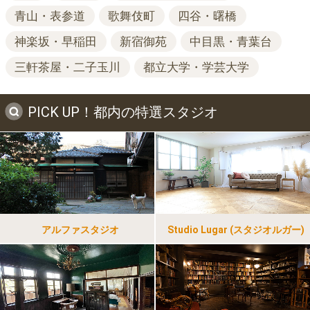
青山・表参道
歌舞伎町
四谷・曙橋
神楽坂・早稲田
新宿御苑
中目黒・青葉台
三軒茶屋・二子玉川
都立大学・学芸大学
PICK UP！都内の特選スタジオ
アルファスタジオ
Studio Lugar (スタジオルガー)